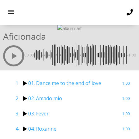
Aficionada
00:00
-1:00
1
01. Dance me to the end of love
1:00
2
02. Amado mio
1:00
3
03. Fever
1:00
4
04. Roxanne
1:00