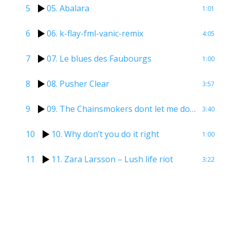
5
05. Abalara
1:01
6
06. k-flay-fml-vanic-remix
4:05
7
07. Le blues des Faubourgs
1:00
8
08. Pusher Clear
3:57
9
09. The Chainsmokers dont let me down
3:40
10
10. Why don’t you do it right
1:00
11
11. Zara Larsson – Lush life riot
3:22