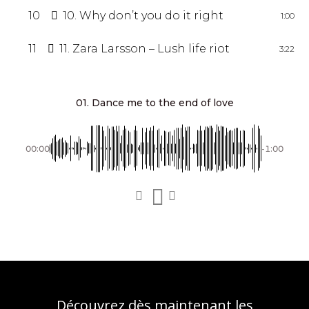
10
10. Why don’t you do it right
1:00
11
11. Zara Larsson – Lush life riot
3:22
01. Dance me to the end of love
00:00
-1:00
Découvrez dès maintenant les