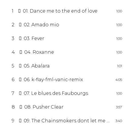
1
01. Dance me to the end of love
1:00
2
02. Amado mio
1:00
3
03. Fever
1:00
4
04. Roxanne
1:00
5
05. Abalara
1:01
6
06. k-flay-fml-vanic-remix
4:05
7
07. Le blues des Faubourgs
1:00
8
08. Pusher Clear
3:57
9
09. The Chainsmokers dont let me down
3:40