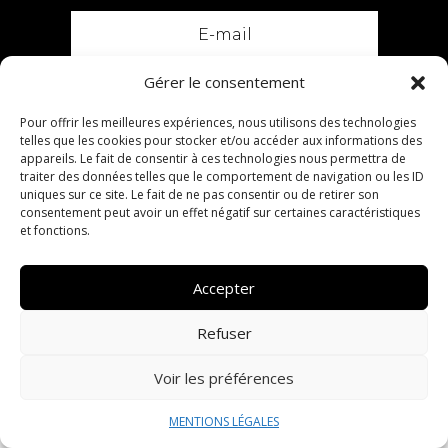
Gérer le consentement
S'abonner
Pour offrir les meilleures expériences, nous utilisons des technologies
telles que les cookies pour stocker et/ou accéder aux informations des
appareils. Le fait de consentir à ces technologies nous permettra de
traiter des données telles que le comportement de navigation ou les ID
Biographie
uniques sur ce site. Le fait de ne pas consentir ou de retirer son
Nos services
consentement peut avoir un effet négatif sur certaines caractéristiques
Agenda
et fonctions.
Nous contacter
Mentions légales
Accepter
Refuser
Voir les préférences
Carole Boyer • Tous droits réservés • 2024
•
Design by Madame M
MENTIONS LÉGALES