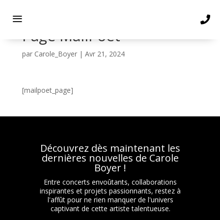
Page MailPoet
par
Carole_Boyer
|
Avr 21, 2024
[mailpoet_page]
Découvrez dès maintenant les
dernières nouvelles de Carole
Boyer !
Entre concerts envoûtants, collaborations
inspirantes et projets passionnants, restez à
l'affût pour ne rien manquer de l'univers
captivant de cette artiste talentueuse.